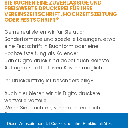
SIE SUCHEN EINE ZUVERLÄSSIGE UND
PREISWERTE DRUCKEREI FÜR IHRE
VEREINSZEITSCHRIFT, HOCHZEITSZEITUNG
ODER FESTSCHRIFT?
Gerne realisieren wir für Sie auch
Sonderformate und spezielle Lösungen, etwa
eine Festschrift in Buchform oder eine
Hochzeitszeitung als Kalender.
Dank Digitaldruck sind dabei auch kleinste
Auflagen zu attraktiven Kosten möglich.
Ihr Druckauftrag ist besonders eilig?
Auch hier bieten wir als Digitaldruckerei
wertvolle Vorteile:
Wenn Sie möchten, stehen Ihnen nach
Übergabe Ihrer druckfertigen Datei erste
Exemplare bereits nach wenigen Minuten zur
Diese Webseite benutzt Cookies, um ihre Funktionalität zu