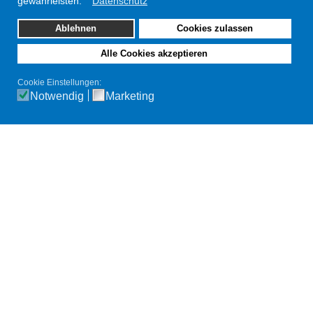
Verfügung
gewährleisten.
Datenschutz
Ablehnen
Cookies zulassen
Alle Cookies akzeptieren
Cookie Einstellungen:
Notwendig
Marketing