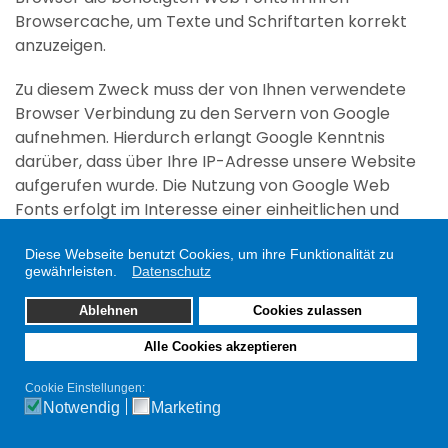
Browsercache, um Texte und Schriftarten korrekt
anzuzeigen.
Zu diesem Zweck muss der von Ihnen verwendete
Browser Verbindung zu den Servern von Google
aufnehmen. Hierdurch erlangt Google Kenntnis
darüber, dass über Ihre IP-Adresse unsere Website
aufgerufen wurde. Die Nutzung von Google Web
Fonts erfolgt im Interesse einer einheitlichen und
ansprechenden Darstellung unserer Online-
Angebote. Dies stellt ein berechtigtes Interesse im
Diese Webseite benutzt Cookies, um ihre Funktionalität zu
gewährleisten.
Datenschutz
Sinne von Art. 6 Abs. 1 lit. f DSGVO dar.
Ablehnen
Cookies zulassen
Wenn Ihr Browser Web Fonts nicht unterstützt, wird
eine Standardschrift von Ihrem Computer genutzt.
Alle Cookies akzeptieren
Cookie Einstellungen:
Weitere Informationen zu Google Web Fonts finden
Notwendig
Marketing
Sie unter
https://developers.1d5920f4b44b27a802bd77c4f0536